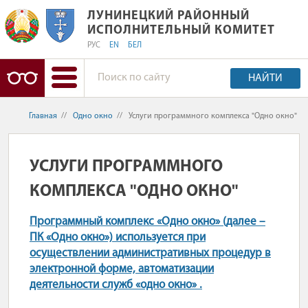
ЛУНИНЕЦКИЙ РАЙОННЫЙ ИСПОЛНИ
ЛУНИНЕЦКИЙ РАЙОННЫЙ
ИСПОЛНИТЕЛЬНЫЙ КОМИТЕТ
РУС
EN
БЕЛ
НАЙТИ
Главная
//
Одно окно
//
Услуги программного комплекса "Одно окно"
УСЛУГИ ПРОГРАММНОГО
КОМПЛЕКСА "ОДНО ОКНО"
Программный комплекс «Одно окно» (далее –
ПК «Одно окно») используется при
осуществлении административных процедур в
электронной форме, автоматизации
деятельности служб «одно окно» .