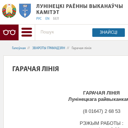
ЛУНІНЕЦКІ РАЁННЫ ВЫКАНАЎЧЫ КАМ
ЛУНІНЕЦКІ РАЁННЫ ВЫКАНАЎЧЫ
КАМІТЭТ
РУС
EN
БЕЛ
ЗНАЙСЦІ
Галоўная
//
ЗВАРОТЫ ГРАМАДЗЯН
//
Гарачая лінія
ГАРАЧАЯ ЛІНІЯ
ГАРАЧАЯ ЛІНІЯ
Лунінецкага райвыканка
(8 01647) 2 68 53
РЭЖЫМ РАБОТЫ :