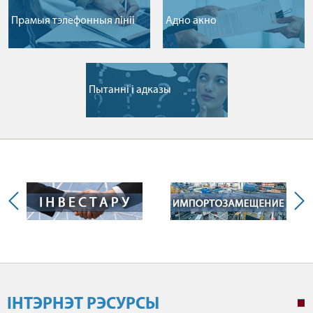
Прамыя тэлефонныя лiнii
Адно акно
Пытаннi i адказы
ІНТЭРНЭТ РЭСУРСЫ