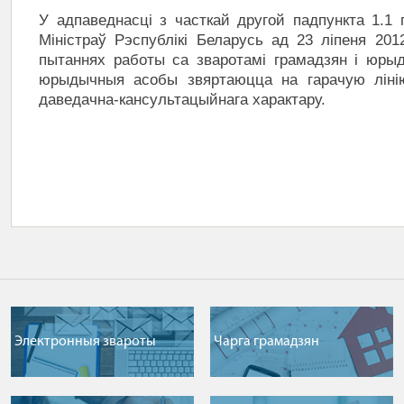
У адпаведнасці з часткай другой падпункта 1.1 
Міністраў Рэспублікі Беларусь ад 23 ліпеня 20
пытаннях работы са зваротамі грамадзян і юры
юрыдычныя асобы звяртаюцца на гарачую лінію
даведачна-кансультацыйнага характару.
Электронныя звароты
Чарга грамадзян