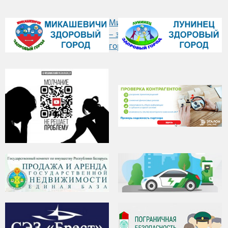
Л
Микашевичи
–
– здоровый
з
город" />
г