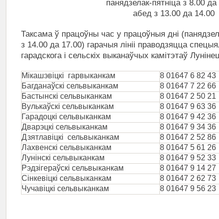
панядзелак-пятніца з 8.00 да 
абед з 13.00 да 14.00
Таксама ў працоўны час у працоўныя дні (панядзелак
з 14.00 да 17.00) гарачыя лініі праводзяцца спецыя
гарадскога і сельскіх выканаўчых камітэтаў Лунінец
Мікашэвіцкі гарвыканкам
8 01647 6 82 43
Багданаўскі сельвыканкам
8 01647 7 22 66
Бастынскі сельвыканкам
8 01647 2 50 21
Вулькаўскі сельвыканкам
8 01647 9 63 36
Гарадоцкі сельвыканкам
8 01647 9 42 36
Дварэцкі сельвыканкам
8 01647 9
34 36
Дзятлавіцкі сельвыканкам
8 01647 2 52 86
Лахвенскі сельвыканкам
8 01647 5 61 26
Лунінскі сельвыканкам
8 01647 9 52 33
Рэдзігераўскі сельвыканкам
8 01647
9 14 27
Сінкевіцкі сельвыканкам
8 01647 2 62 73
Чучавіцкі сельвыканкам
8 01647 9 56 23