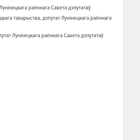
 Лунінецкага раённага Савета дэпутатаў
кага таварыства, дэпутат Лунінецкага раённага
путат Лунінецкага раённага Савета дэпутатаў