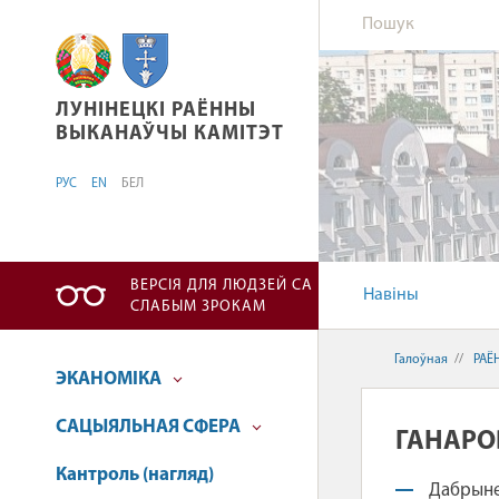
ЛУНІНЕЦКІ РАЁННЫ ВЫКАНАЎЧЫ КАМІТЭТ
ЛУНІНЕЦКІ РАЁННЫ
ВЫКАНАЎЧЫ КАМІТЭТ
РУС
EN
БЕЛ
ВЕРСІЯ ДЛЯ ЛЮДЗЕЙ СА
Навіны
СЛАБЫМ ЗРОКАМ
Галоўная
//
РАЁ
ЭКАНОМІКА
САЦЫЯЛЬНАЯ СФЕРА
ГАНАРО
Кантроль (нагляд)
Дабрыне