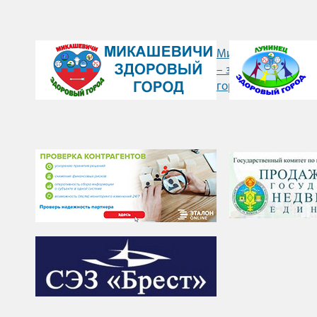
Микашевичи
– здоровый
город" />