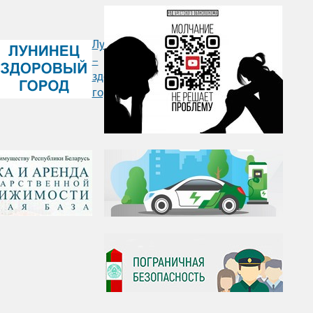
Лунинец
–
здоровый
город" />