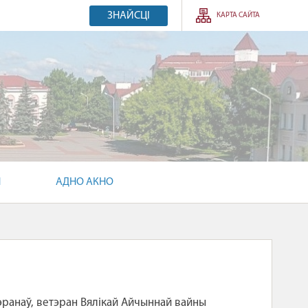
ЗНАЙСЦІ
КАРТА САЙТА
Н
АДНО АКНО
эранаў, ветэран Вялікай Айчыннай вайны