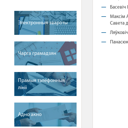
Басевіч 
Максім 
Электронныя звароты
Савета 
Ляўковіч
Панасюк
Чарга грамадзян
Прамыя тэлефонныя
лiнii
Адно акно