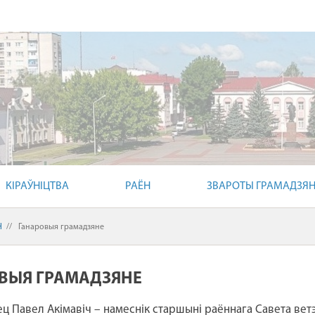
КІРАЎНІЦТВА
РАЁН
ЗВАРОТЫ ГРАМАДЗЯ
Н
//
Ганаровыя грамадзяне
ВЫЯ ГРАМАДЗЯНЕ
ц Павел Акімавіч – намеснік старшыні раённага Савета вет