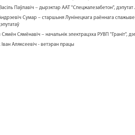
Васіль Паўлавіч – дырэктар ААТ "Спецжалезабетон", дэпутат
Андрэевіч Сумар – старшыня Лунінецкага раённага спажывец
дэпутатаў
 Сямён Сямёнавіч – начальнік электрацэха РУВП "Граніт", дэ
 Іван Аляксеевіч - ветэран працы