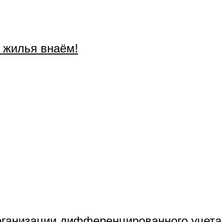
е жилья внаём!
рганизации дифференцированного учета